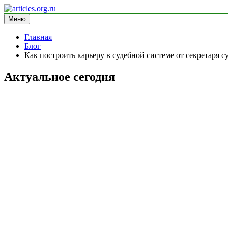
Перейти
к
Меню
articles.org.ru
информационный сайт
содержимому
Главная
Блог
Как построить карьеру в судебной системе от секретаря су
Актуальное сегодня