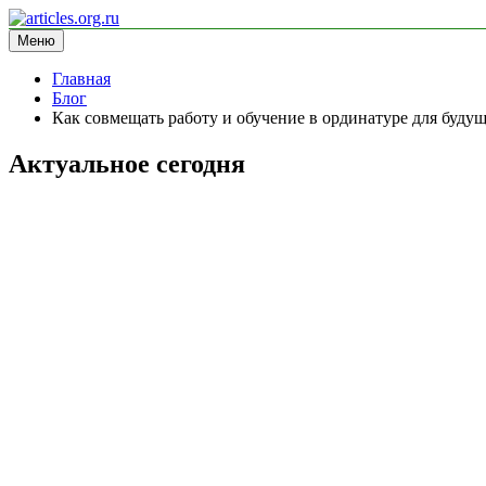
Перейти
к
Меню
articles.org.ru
информационный сайт
содержимому
Главная
Блог
Как совмещать работу и обучение в ординатуре для буду
Актуальное сегодня