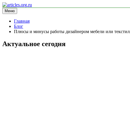
Перейти
к
Меню
articles.org.ru
информационный сайт
содержимому
Главная
Блог
Плюсы и минусы работы дизайнером мебели или текстиля
Актуальное сегодня