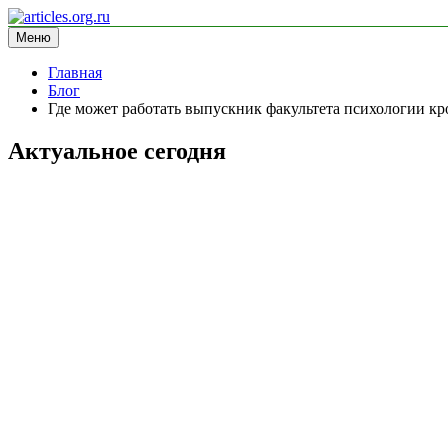
Перейти
к
Меню
articles.org.ru
информационный сайт
содержимому
Главная
Блог
Где может работать выпускник факультета психологии к
Актуальное сегодня