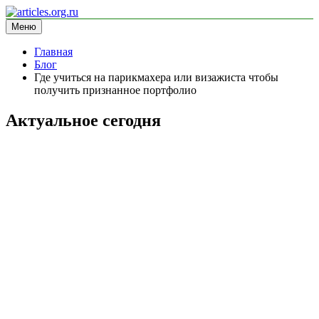
Перейти
к
Меню
articles.org.ru
информационный сайт
содержимому
Главная
Блог
Где учиться на парикмахера или визажиста чтобы
получить признанное портфолио
Актуальное сегодня