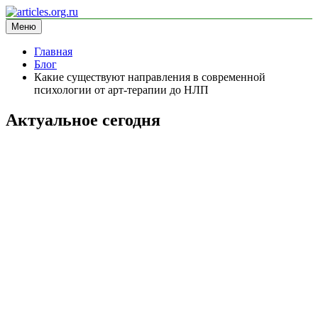
Перейти
к
Меню
articles.org.ru
информационный сайт
содержимому
Главная
Блог
Какие существуют направления в современной
психологии от арт-терапии до НЛП
Актуальное сегодня