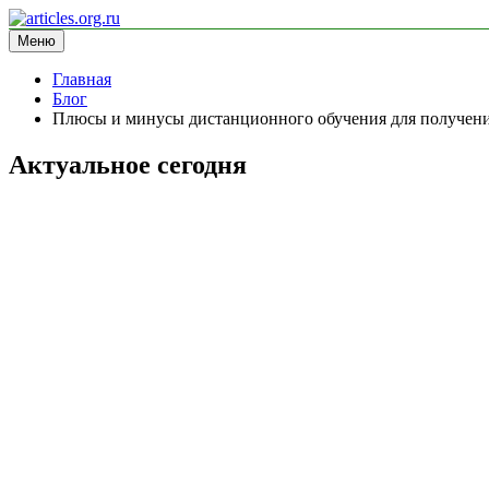
Перейти
к
Меню
articles.org.ru
информационный сайт
содержимому
Главная
Блог
Плюсы и минусы дистанционного обучения для получени
Актуальное сегодня