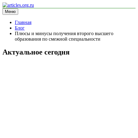
Перейти
к
Меню
articles.org.ru
информационный сайт
содержимому
Главная
Блог
Плюсы и минусы получения второго высшего
образования по смежной специальности
Актуальное сегодня