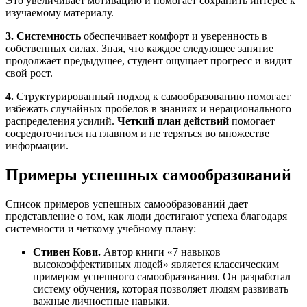
Это увеличивает мотивацию и помогает сохранить интерес к
изучаемому материалу.
3.
Системность
обеспечивает комфорт и уверенность в
собственных силах. Зная, что каждое следующее занятие
продолжает предыдущее, студент ощущает прогресс и видит
свой рост.
4.
Структурированный подход к самообразованию помогает
избежать случайных пробелов в знаниях и нерационального
распределения усилий.
Четкий план действий
помогает
сосредоточиться на главном и не теряться во множестве
информации.
Примеры успешных самообразований
Список примеров успешных самообразований дает
представление о том, как люди достигают успеха благодаря
системности и четкому учебному плану:
Стивен Кови.
Автор книги «7 навыков
высокоэффективных людей» является классическим
примером успешного самообразования. Он разработал
систему обучения, которая позволяет людям развивать
важные личностные навыки.