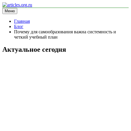
Перейти
к
Меню
articles.org.ru
информационный сайт
содержимому
Главная
Блог
Почему для самообразования важна системность и
четкий учебный план
Актуальное сегодня