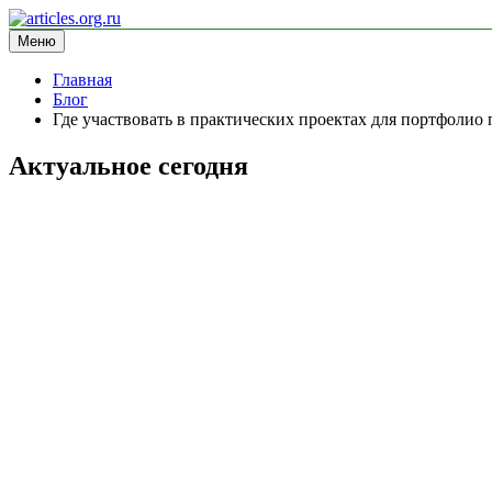
Перейти
к
Меню
articles.org.ru
информационный сайт
содержимому
Главная
Блог
Где участвовать в практических проектах для портфолио
Актуальное сегодня