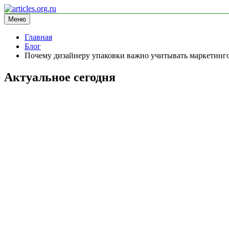
Перейти
к
Меню
articles.org.ru
информационный сайт
содержимому
Главная
Блог
Почему дизайнеру упаковки важно учитывать маркетинго
Актуальное сегодня