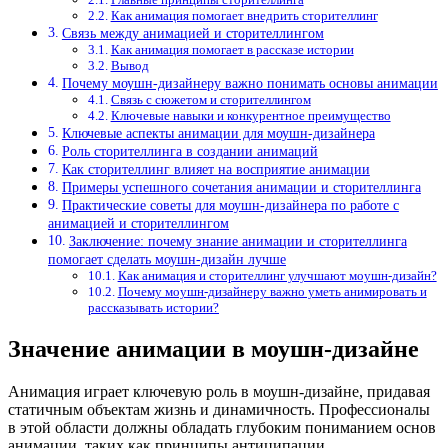
Как анимация помогает внедрить сторителлинг
Связь между анимацией и сторителлингом
Как анимация помогает в рассказе истории
Вывод
Почему моушн-дизайнеру важно понимать основы анимации
Связь с сюжетом и сторителлингом
Ключевые навыки и конкурентное преимущество
Ключевые аспекты анимации для моушн-дизайнера
Роль сторителлинга в создании анимаций
Как сторителлинг влияет на восприятие анимации
Примеры успешного сочетания анимации и сторителлинга
Практические советы для моушн-дизайнера по работе с
анимацией и сторителлингом
Заключение: почему знание анимации и сторителлинга
помогает сделать моушн-дизайн лучше
Как анимация и сторителлинг улучшают моушн-дизайн?
Почему моушн-дизайнеру важно уметь анимировать и
рассказывать истории?
Значение анимации в моушн-дизайне
Анимация играет ключевую роль в моушн-дизайне, придавая
статичным объектам жизнь и динамичность. Профессионалы
в этой области должны обладать глубоким пониманием основ
анимации, таких как принципы антиципации,