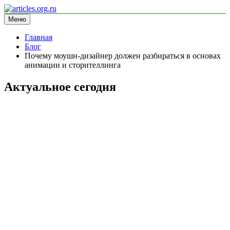
Перейти
к
Меню
articles.org.ru
информационный сайт
содержимому
Главная
Блог
Почему моушн-дизайнер должен разбираться в основах
анимации и сторителлинга
Актуальное сегодня